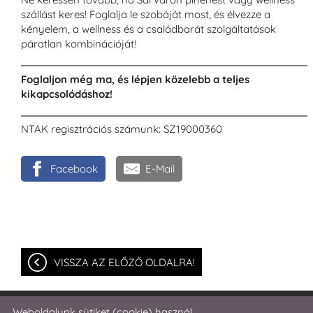
szállást keres! Foglalja le szobáját most, és élvezze a
kényelem, a wellness és a családbarát szolgáltatások
páratlan kombinációját!
Foglaljon még ma, és lépjen közelebb a teljes
kikapcsolódáshoz!
NTAK regisztrációs számunk: SZ19000360
Facebook
E-Mail
VISSZA AZ ELŐZŐ OLDALRA!
Weboldalunk sütiket (cookie) használ