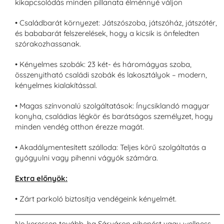
kikapcsolódás minden pillanata élménnyé váljon
• Családbarát környezet: Játszószoba, játszóház, játszótér,
és bababarát felszerelések, hogy a kicsik is önfeledten
szórakozhassanak.
• Kényelmes szobák: 23 két- és háromágyas szoba,
összenyitható családi szobák és lakosztályok – modern,
kényelmes kialakítással.
• Magas színvonalú szolgáltatások: Ínycsiklandó magyar
konyha, családias légkör és barátságos személyzet, hogy
minden vendég otthon érezze magát.
• Akadálymentesített szálloda: Teljes körű szolgáltatás a
gyógyulni vagy pihenni vágyók számára.
Extra előnyök:
• Zárt parkoló biztosítja vendégeink kényelmét.
Ne keressen tovább, ha Sárváron pihenést vagy wellness