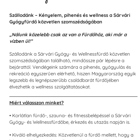
Szállodánk – Kényelem, pihenés és wellness a Sárvári
Gyógyfürdő közvetlen szomszédságában
„Nálunk közelebb csak az van a Fürdőhöz, aki már a
vízben ül!”
Szállodánk a Sárvári Gyógy- és Wellnessfürdő közvetlen
szomszédságában található, mindössze pár lépésre a
bejárattól. Vendégeink számára a pihenés, gyógyulás és
rekreáció egyszerűen elérhető, hiszen Magyarország egyik
legszebb és legnépszerűbb családbarát fürdőjében
élvezhetik a wellness szolgáltatásokat.
Miért válasszon minket?
• Korlátlan fürdő-, szauna- és fitnessbelépéssel a Sárvári
Gyógy- és Wellnessfürdőbe, érkezés és utazás napján is.
• Kiváló elhelyezkedés: Közvetlenül a fürdő mellett, hogy a