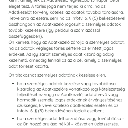
kérni, amelynek az Adatkezelő legkésőbb 15 napon belül
eleget tesz. A törlés joga nem terjed ki arra, ha az
Adatkezelőt törvény kötelezi az adatok további tárolására,
illetve arra az esetre, sem ha az Infotv. 6. § (5) bekezdésével
összhangban az Adatkezelő jogosult a személyes adatok
további kezelésére (így például a számlázással
összefüggésben).
Ön kérheti, hogy az Adatkezelő zárolja a személyes adatot,
ha az adatok végleges törlés sértené az érintett jogos
érdekeit. Az így zárolt személyes adat kizárólag addig
kezelhető, ameddig fennáll az az a cél, amely a személyes
adat törlését kizárta.
Ön tiltakozhat személyes adatának kezelése ellen,
ha a személyes adatok kezelése vagy továbbítása
kizárólag az Adatkezelőre vonatkozó jogi kötelezettség
teljesítéséhez vagy az Adatkezelő, adatátvevő vagy
harmadik személy jogos érdekének érvényesítéséhez
szükséges, kivéve kötelező adatkezelés esetén és az
Infotv. 6. § (5) bekezdésében foglalt esetben;
ha a személyes adat felhasználása vagy továbbítása –
az Ön hozzájárulása nélkül – közvetlen üzletszerzés,