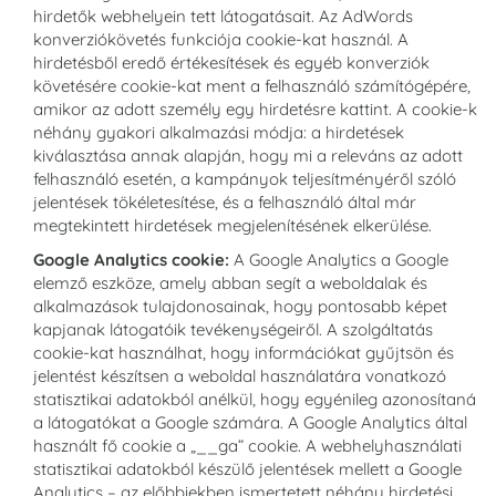
hirdetők webhelyein tett látogatásait. Az AdWords
konverziókövetés funkciója cookie-kat használ. A
hirdetésből eredő értékesítések és egyéb konverziók
követésére cookie-kat ment a felhasználó számítógépére,
amikor az adott személy egy hirdetésre kattint. A cookie-k
néhány gyakori alkalmazási módja: a hirdetések
kiválasztása annak alapján, hogy mi a releváns az adott
felhasználó esetén, a kampányok teljesítményéről szóló
jelentések tökéletesítése, és a felhasználó által már
megtekintett hirdetések megjelenítésének elkerülése.
Google Analytics cookie:
A Google Analytics a Google
elemző eszköze, amely abban segít a weboldalak és
alkalmazások tulajdonosainak, hogy pontosabb képet
kapjanak látogatóik tevékenységeiről. A szolgáltatás
cookie-kat használhat, hogy információkat gyűjtsön és
jelentést készítsen a weboldal használatára vonatkozó
statisztikai adatokból anélkül, hogy egyénileg azonosítaná
a látogatókat a Google számára. A Google Analytics által
használt fő cookie a „__ga” cookie. A webhelyhasználati
statisztikai adatokból készülő jelentések mellett a Google
Analytics – az előbbiekben ismertetett néhány hirdetési