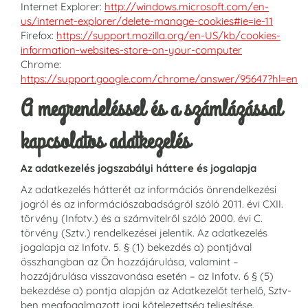
Internet Explorer:
http://windows.microsoft.com/en-
us/internet-explorer/delete-manage-cookies#ie=ie-11
Firefox:
https://support.mozilla.org/en-US/kb/cookies-
information-websites-store-on-your-computer
Chrome:
https://support.google.com/chrome/answer/95647?hl=en
A megrendeléssel és a számlázással
kapcsolatos adatkezelés
Az adatkezelés jogszabályi háttere és jogalapja
Az adatkezelés hátterét az információs önrendelkezési
jogról és az információszabadságról szóló 2011. évi CXII.
törvény (Infotv.) és a számvitelről szóló 2000. évi C.
törvény (Sztv.) rendelkezései jelentik. Az adatkezelés
jogalapja az Infotv. 5. § (1) bekezdés a) pontjával
összhangban az Ön hozzájárulása, valamint –
hozzájárulása visszavonása esetén – az Infotv. 6 § (5)
bekezdése a) pontja alapján az Adatkezelőt terhelő, Sztv-
ben megfogalmazott jogi kötelezettség teljesítése.