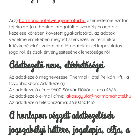
A(z)
harmoniahotel.webgenerator.hu
üzemeltetője ezúton
tájékoztatja a honlap látogatóit a személyes adatok
kezelése körében követett gyakorlatáról, az adatok
védelme érdekében megtett szervezési és technikai
intézkedéseiről, valamint a látogatók ezzel kapcsolatos
jogairól, és azok érvényesítésének lehetőségeiről.
Adatkezelő neve, elérhetőségei
Az adatkezelő megnevezése: Thermál Hotel Pelikán Kft. (a
továbbiakban: Adatkezelő)
Az adatkezelő címe: 9600 Sárvár Rákóczi utca 46/A
Az adatkezelő e-mail címe:
lakosi.gyula@harmoniahotel.hu
Az adatkezelő telefonszáma: 36303301452
A honlapon végzett adatkezelések
jogszabályi háttere, jogalapja, célja, a