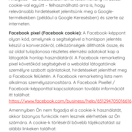
cookie-val együtt – felhasználható arra is, hogy
relevánsabb hirdetéseket jelenítsünk meg a Google-
termékekben (például a Google Keresésben) és szerte az
interneten.
Facebook pixel (Facebook cookie):
A Facebook-képpont
olyan kód, amelynek a segítségével a honlapon jelentés
készül a konverziókról, célközönségek állíthatók össze, és
az oldal tulajdonosa részletes elemzési adatokat kap a
látogatók honlap használatáról. A Facebook remarketing
pixel követőkód segítségével a weboldal látogatóinak
személyre szabott ajánlatokat, hirdetéseket jeleníthet meg
a Facebook felületén. A Facebook remarketing lista nem
alkalmas személyazonosításra. A Facebook Pixellel /
Facebook-képponttal kapcsolatosan további információt
itt találhat:
https://www.facebook.com/business/help/651294705016616
Amennyiben Ön nem fogadja el a cookie-k használatát,
akkor bizonyos funkciók nem lesznek elérhetőek az Ön
számára. A cookie-k törléséről bővebb tájékoztatást az
alábbi linkeken találhat: