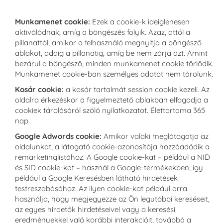
Munkamenet cookie:
Ezek a cookie-k ideiglenesen
aktiválódnak, amíg a böngészés folyik. Azaz, attól a
pillanattól, amikor a felhasználó megnyitja a böngésző
ablakot, addig a pillanatig, amíg be nem zárja azt. Amint
bezárul a böngésző, minden munkamenet cookie törlődik.
Munkamenet cookie-ban személyes adatot nem tárolunk.
Kosár cookie:
a kosár tartalmát session cookie kezeli. Az
oldalra érkezéskor a figyelmeztető ablakban elfogadja a
cookiek tárolásáról szóló nyilatkozatot. Élettartama 365
nap.
Google Adwords cookie:
Amikor valaki meglátogatja az
oldalunkat, a látogató cookie-azonosítója hozzáadódik a
remarketinglistához. A Google cookie-kat – például a NID
és SID cookie-kat – használ a Google-termékekben, így
például a Google Keresésben látható hirdetések
testreszabásához. Az ilyen cookie-kat például arra
használja, hogy megjegyezze az Ön legutóbbi kereséseit,
az egyes hirdetők hirdetéseivel vagy a keresési
eredményekkel való korábbi interakcióit, továbbá a