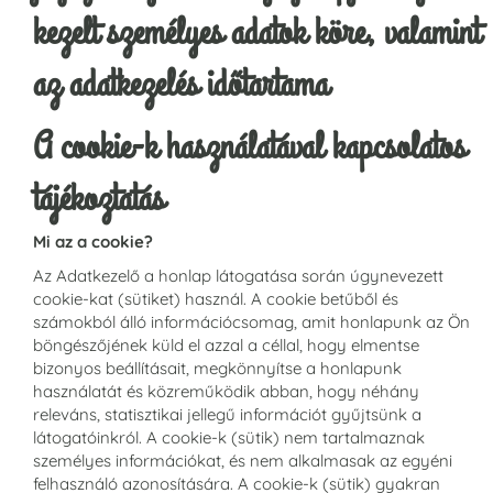
kezelt személyes adatok köre, valamint
az adatkezelés időtartama
A cookie-k használatával kapcsolatos
tájékoztatás
Mi az a cookie?
Az Adatkezelő a honlap látogatása során úgynevezett
cookie-kat (sütiket) használ. A cookie betűből és
számokból álló információcsomag, amit honlapunk az Ön
böngészőjének küld el azzal a céllal, hogy elmentse
bizonyos beállításait, megkönnyítse a honlapunk
használatát és közreműködik abban, hogy néhány
releváns, statisztikai jellegű információt gyűjtsünk a
látogatóinkról. A cookie-k (sütik) nem tartalmaznak
személyes információkat, és nem alkalmasak az egyéni
felhasználó azonosítására. A cookie-k (sütik) gyakran